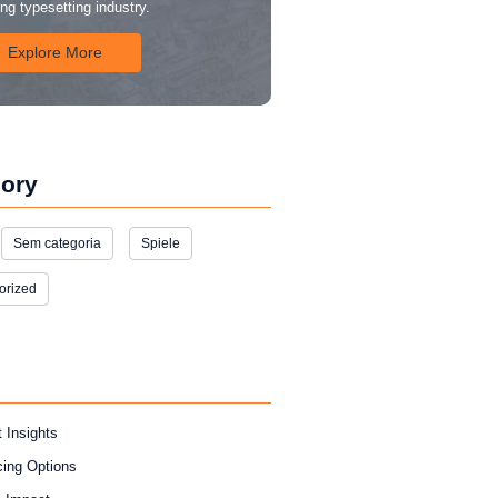
ing typesetting industry.
Explore More
ory
Sem categoria
Spiele
orized
 Insights
cing Options