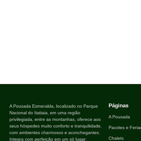
Páginas
A Pousada Esmeralda, localizado no Parque
Nacional do Itatiaia, em uma região
A Pousada
privilegiada, entre as montanhas, oferece aos
seus hóspedes muito conforto e tranquilidade,
Pacotes e Feria
com ambientes charmosos e aconchegantes.
Chalets
Integra com perfeição em um só lugar: