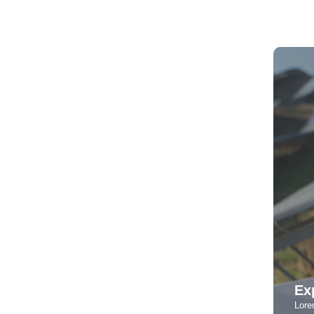
Ex
Lore