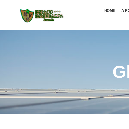
HOME
A P
G