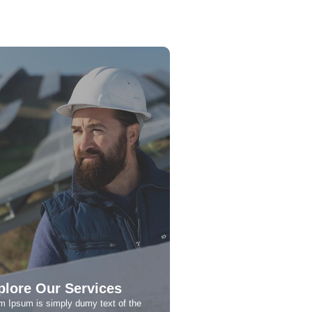
plore Our Services
m Ipsum is simply dumy text of the