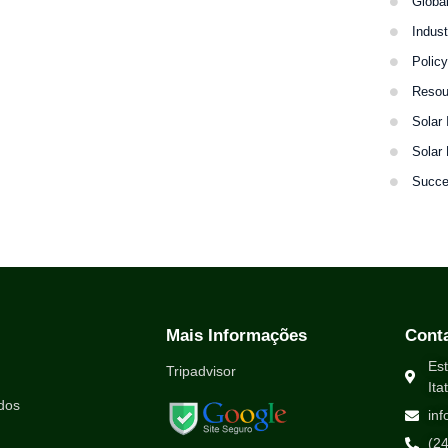
Globa
Indus
Polic
Resou
Solar 
Solar
Succe
Mais Informações
Cont
Est
Tripadvisor
Ita
dos
in
(2