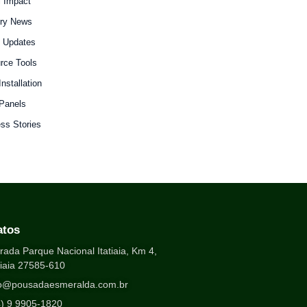
l Impact
try News
y Updates
rce Tools
Installation
 Panels
ss Stories
atos
rada Parque Nacional Itatiaia, Km 4,
tiaia 27585-610
fo@pousadaesmeralda.com.br
4) 9 9905-1820