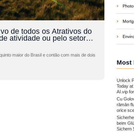
Photo
Mortg
ivo de todos os Atrativos do
de atividade ou pelo setor…
Envir
uinto maior do Brasil e contão com mais de dois
Most 
Unlock 
Today a
AI.vip fo
Cu Golov
rămân flu
orice sc
Sicherhe
beim Glü
Sichern S