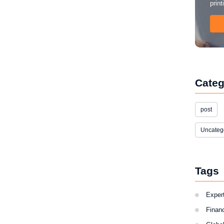
print
Categ
post
Uncateg
Tags
Expert
Finan