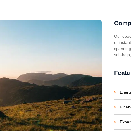
Comp
Our eboo
of instan
spanning 
self-help
Featu
Energ
Finan
Exper