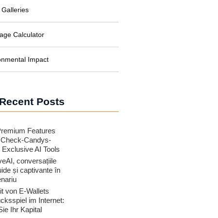
 Galleries
age Calculator
onmental Impact
Recent Posts
Premium Features
t Check-Candys-
r Exclusive AI Tools
eAI, conversațiile
ide și captivante în
enariu
it von E-Wallets
cksspiel im Internet:
ie Ihr Kapital